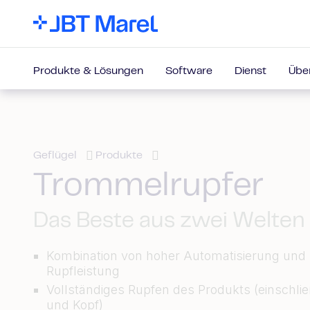
Produkte & Lösungen
Software
Dienst
Übe
Geflügel
Produkte
Trommelrupfer
Das Beste aus zwei Welten
Kombination von hoher Automatisierung und 
Rupfleistung
Vollständiges Rupfen des Produkts (einschlie
und Kopf)