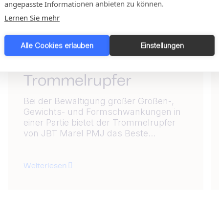
angepasste Informationen anbieten zu können.
Lernen Sie mehr
Alle Cookies erlauben
Einstellungen
Produkt
Trommelrupfer
Bei der Bewältigung großer Größen-,
Gewichts- und Formschwankungen in
einer Partie bietet der Trommelrupfer
von JBT Marel PMJ das Beste...
Weiterlesen