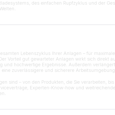
adesystems, des einfachen Rupfzyklus und der Gesch
Welten.
esamten Lebenszyklus Ihrer Anlagen – für maximale B
Der Vorteil gut gewarteter Anlagen wirkt sich direkt a
ung und hochwertige Ergebnisse. Außerdem verlängert
ch eine zuverlässigere und sicherere Arbeitsumgebung
n sind – von den Produkten, die Sie verarbeiten, bi
rviceverträge, Experten-Know-how und weitreichende
en.