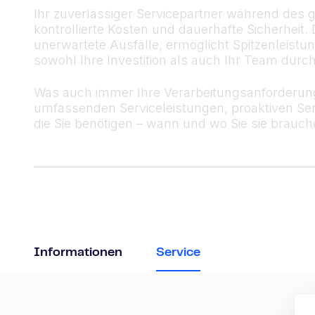
Ihr zuverlässiger Servicepartner während des g
kontrollierte Kosten und dauerhafte Sicherheit. 
unerwartete Ausfälle, ermöglicht Spitzenleist
sowohl Ihre Investition als auch Ihr Team dur
Was auch immer Ihre Verarbeitungsanforderunge
umfassenden Serviceleistungen, proaktiven Se
die Sie benötigen – wann und wo Sie sie brauch
Informationen
Service