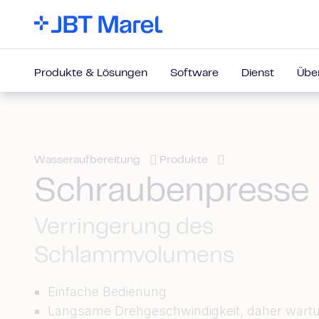
Produkte & Lösungen
Software
Dienst
Übe
Wasseraufbereitung
Produkte
Schraubenpresse
Verringerung des
Schlammvolumens
Einfache Bedienung
Langsame Drehgeschwindigkeit, daher war