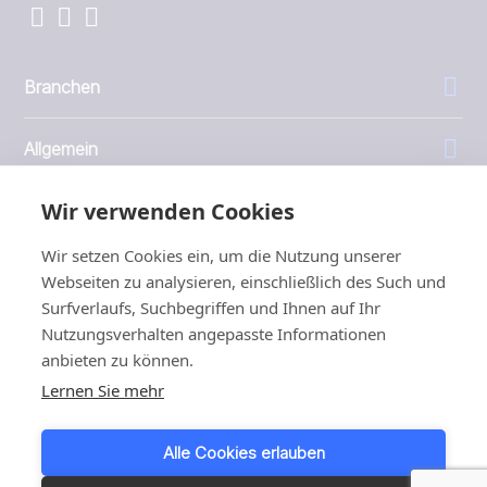
Branchen
Allgemein
Wir verwenden Cookies
Unternehmen
Wir setzen Cookies ein, um die Nutzung unserer
Investoren
Webseiten zu analysieren, einschließlich des Such und
Surfverlaufs, Suchbegriffen und Ihnen auf Ihr
Nutzungsverhalten angepasste Informationen
anbieten zu können.
Lernen Sie mehr
1999 - 2026 © JBT Marel
Nutzungsbedingungen
Alle Cookies erlauben
Datenschutz und Cookie Richtlinie