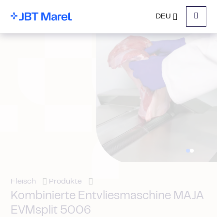
DEU
Menu
Fleisch
Produkte
Kombinierte Entvliesmaschine MAJA
EVMsplit 5006