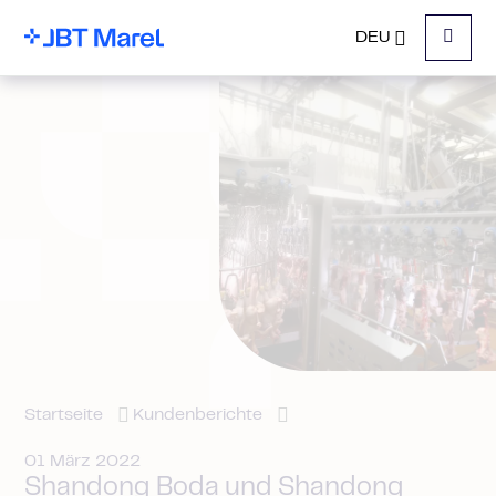
DEU
Menu
Startseite
Kundenberichte
01 März 2022
Shandong Boda und Shandong