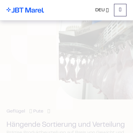
DEU
Menu
Geflügel
Pute
Hängende Sortierung und Verteilung
Präzise Produktbeurteilung auf Basis von Gewicht und