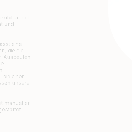
ibilität mit
ät und
sst eine
, die die
en Ausbeuten
le
en
, die einen
essen unsere
it manueller
estattet