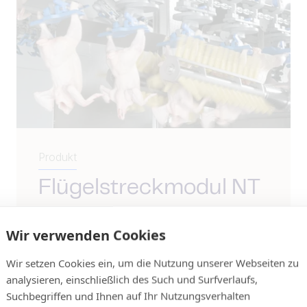
Produkt
Flügelstreckmodul NT
Als Modul der Zerlegeanlage ACM-NT
streckt das NT-Flügelstreckmodul
Wir verwenden Cookies
Flügel, die sich während der Reifung
oder Kühlung möglicherweise...
Wir setzen Cookies ein, um die Nutzung unserer Webseiten zu
analysieren, einschließlich des Such und Surfverlaufs,
Weiterlesen
Suchbegriffen und Ihnen auf Ihr Nutzungsverhalten