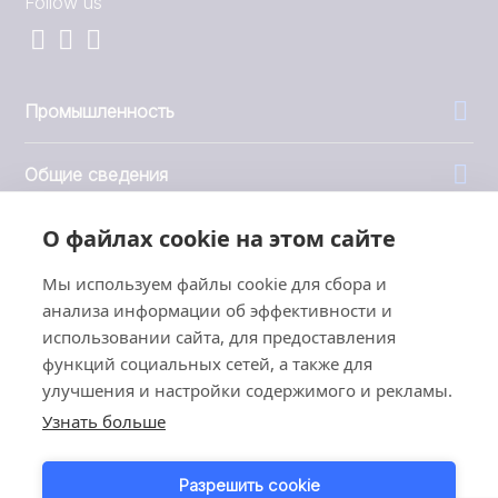
Follow us
Промышленность
Общие сведения
О файлах cookie на этом сайте
Компания
Мы используем файлы cookie для сбора и
Инвесторы
анализа информации об эффективности и
использовании сайта, для предоставления
функций социальных сетей, а также для
улучшения и настройки содержимого и рекламы.
Узнать больше
1999 - 2026 © JBT Marel
Условия эксплуатации
Разрешить cookie
Политика конфиденциальности