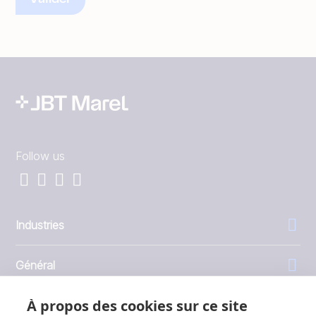
Follow us
Industries
Général
À propos des cookies sur ce site
Entreprise