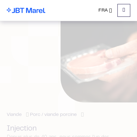
FRA
Menu
Viande
Porc / viande porcine
Injection
Depuis plus de 40 ans, nous sommes l’un des