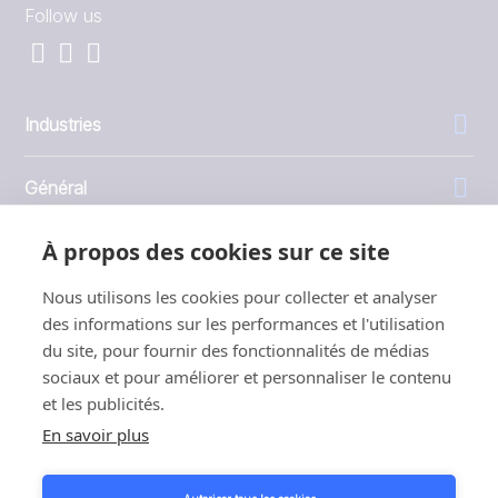
Follow us
Industries
Général
À propos des cookies sur ce site
Entreprise
Nous utilisons les cookies pour collecter et analyser
Investisseurs
des informations sur les performances et l'utilisation
du site, pour fournir des fonctionnalités de médias
sociaux et pour améliorer et personnaliser le contenu
et les publicités.
En savoir plus
1999 - 2026 © JBT Marel
Conditions d'utilisation