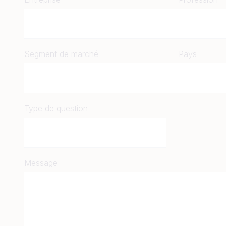
Segment de marché
Pays
Type de question
Message