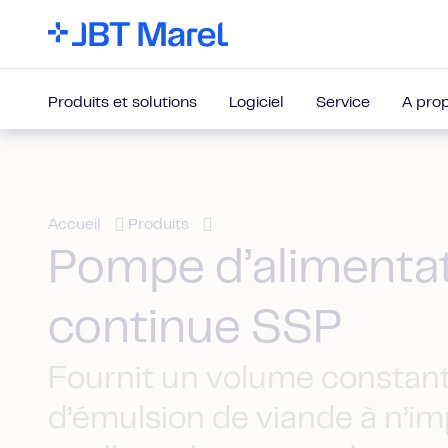
Produits et solutions
Logiciel
Service
A pro
Accueil
Produits
Pompe d’alimenta
continue SSP
Fournit un volume constan
d’émulsion de viande à n’i