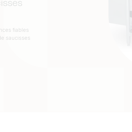
isses
nces fiables
de saucisses