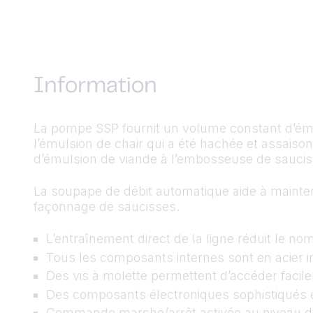
Information
La pompe SSP fournit un volume constant d’ému
l’émulsion de chair qui a été hachée et assaison
d’émulsion de viande à l’embosseuse de sauc
La soupape de débit automatique aide à mainten
façonnage de saucisses.
L’entraînement direct de la ligne réduit le no
Tous les composants internes sont en acier i
Des vis à molette permettent d’accéder facil
Des composants électroniques sophistiqués et
Commande marche/arrêt activée au niveau d