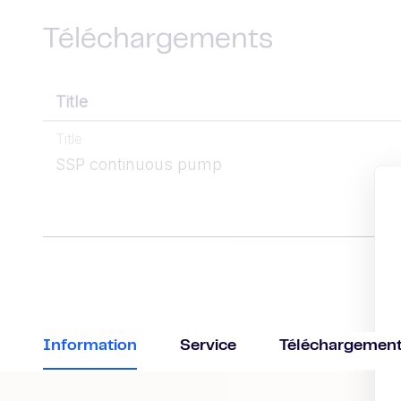
Téléchargements
Title
Title
SSP continuous pump
Information
Service
Téléchargemen