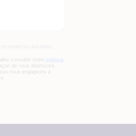
oncernant les actualités,
llez consulter notre
politique
façon de vous désinscrire,
t nous nous engageons à
s.