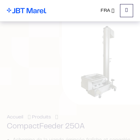
FRA
Menu
Accueil
Produits
CompactFeeder 250A
Achemine de la viande émincée fraîche et congelée