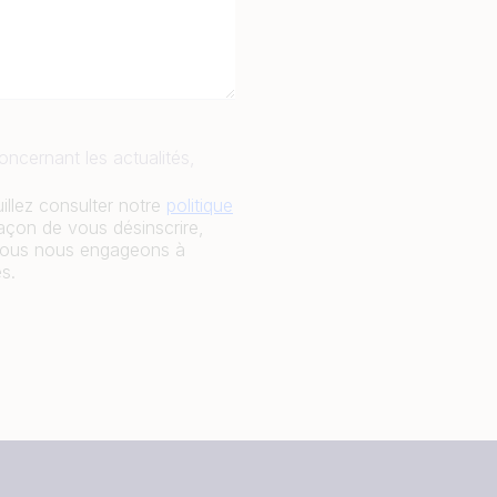
oncernant les actualités,
llez consulter notre
politique
façon de vous désinscrire,
t nous nous engageons à
s.