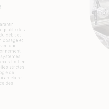
e
arantir
a qualité des
du débit et
n dosage et
 avec une
tionnement
s systèmes
exes tout en
les strictes.
ogie de
ui améliore
nce des