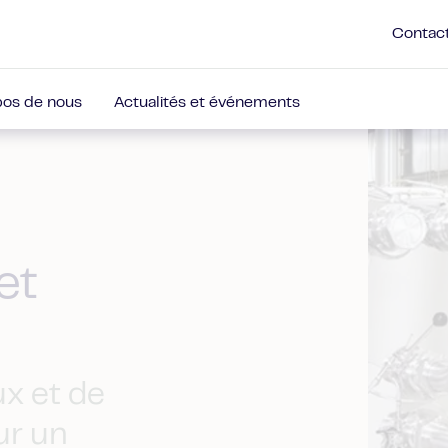
Contac
pos de nous
Actualités et événements
et
ux et de
ur un