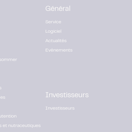
Général
Service
Logiciel
Actualités
Evénements
onsommer
s
Investisseurs
ges
Investisseurs
utention
 et nutraceutiques