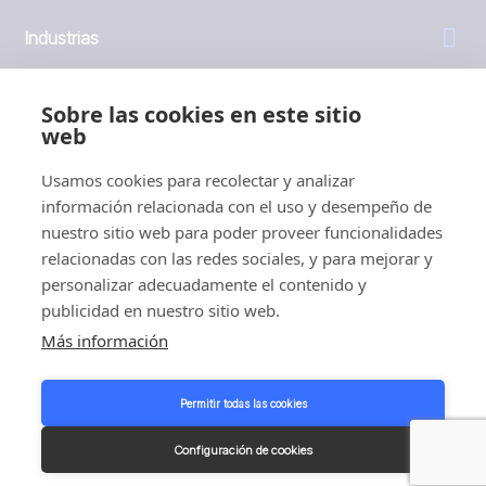
Industrias
General
Sobre las cookies en este sitio
web
Empresa
Usamos cookies para recolectar y analizar
información relacionada con el uso y desempeño de
Inversores
nuestro sitio web para poder proveer funcionalidades
relacionadas con las redes sociales, y para mejorar y
personalizar adecuadamente el contenido y
publicidad en nuestro sitio web.
Más información
1999 - 2026 © JBT Marel
Condiciones de uso
Permitir todas las cookies
Política de privacidad y cookies
Customer Personal Data Protection Terms
Configuración de cookies