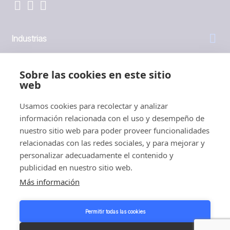
Industrias
General
Sobre las cookies en este sitio
web
Empresa
Usamos cookies para recolectar y analizar
información relacionada con el uso y desempeño de
Inversores
nuestro sitio web para poder proveer funcionalidades
relacionadas con las redes sociales, y para mejorar y
personalizar adecuadamente el contenido y
publicidad en nuestro sitio web.
Más información
1999 - 2026 © JBT Marel
Condiciones de uso
Permitir todas las cookies
Política de privacidad y cookies