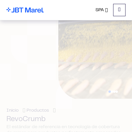
SPA
Menu
Inicio
Productos
RevoCrumb
El estándar de referencia en tecnología de cobertura