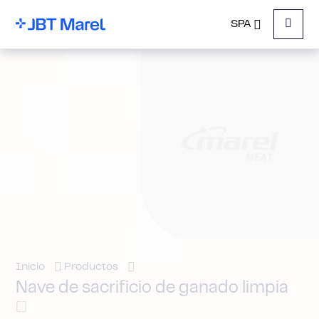
SPA
Menu
Inicio
Productos
Nave de sacrificio de ganado limpia
[]