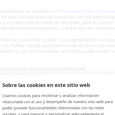
rocesamiento de alimentos
Innova para líneas de prec
s de gran utilidad para las líneas de comida precoci
o y los datos del proceso se recopilan para su uso e
ecisiones más inteligentes y evitar que los producto
tos de control de calidad. Esta digitalización evita 
ine Profiler resulta particularmente útil para una lín
 maestra y con solo presionar un botón puede enviar 
 la producción según las especificaciones
los Equipos) para mejorar el proceso de producción
constante
Sobre las cookies en este sitio web
zado
Usamos cookies para recolectar y analizar información
relacionada con el uso y desempeño de nuestro sitio web para
poder proveer funcionalidades relacionadas con las redes
sociales, y para mejorar y personalizar adecuadamente el