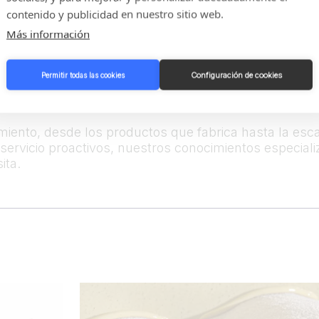
contenido y publicidad en nuestro sitio web.
Más información
l ciclo de vida del equipo: maximiza el tiempo de activ
tajas de un equipo bien mantenido repercuten directa
Configuración de cookies
Permitir todas las cookies
iento y una producción de calidad. También prolonga 
rabajo más confiable y seguro.
ento, desde los productos que fabrica hasta la esca
servicio proactivos, nuestros conocimientos especiali
ita.