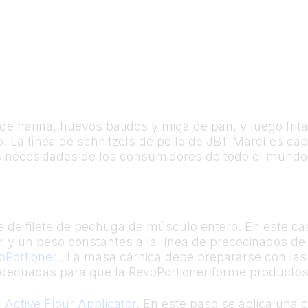
e harina, huevos batidos y miga de pan, y luego frita.
La línea de schnitzels de pollo de JBT Marel es capa
s necesidades de los consumidores de todo el mundo
ne de filete de pechuga de músculo entero. En este ca
 y un peso constantes a la línea de precocinados de 
oPortioner.
. La masa cárnica debe prepararse con la
 adecuadas para que la RevoPortioner forme producto
l
Active Flour Applicator
. En este paso se aplica una