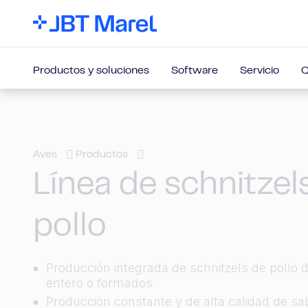
Productos y soluciones
Software
Servicio
Q
Aves
Productos
Línea de schnitzel
pollo
Producción integrada de schnitzels de pollo
entero o formados
Producción constante y de alta calidad de s