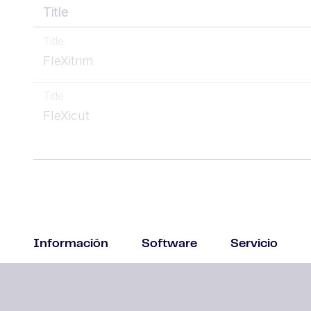
Title
Title
FleXitrim
Title
FleXicut
Información
Software
Servicio