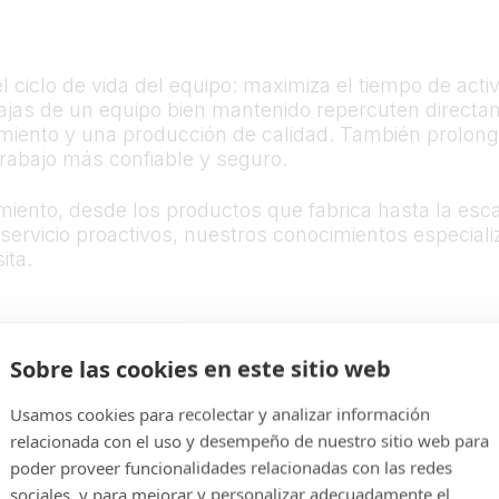
l ciclo de vida del equipo: maximiza el tiempo de activ
tajas de un equipo bien mantenido repercuten directa
iento y una producción de calidad. También prolonga 
rabajo más confiable y seguro.
ento, desde los productos que fabrica hasta la esca
servicio proactivos, nuestros conocimientos especiali
ita.
Sobre las cookies en este sitio web
Usamos cookies para recolectar y analizar información
relacionada con el uso y desempeño de nuestro sitio web para
poder proveer funcionalidades relacionadas con las redes
sociales, y para mejorar y personalizar adecuadamente el