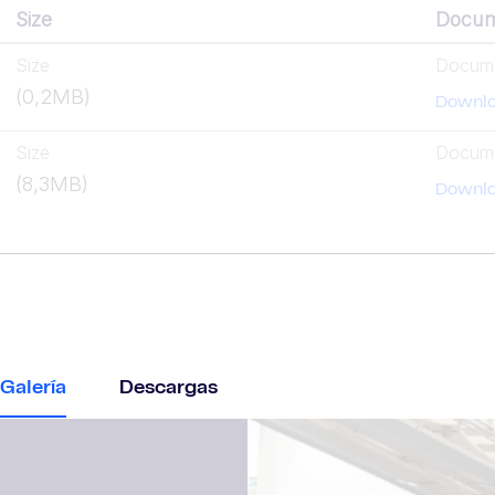
Size
Docu
Size
Docum
(0,2MB)
Downl
Size
Docum
(8,3MB)
Downl
Galería
Descargas