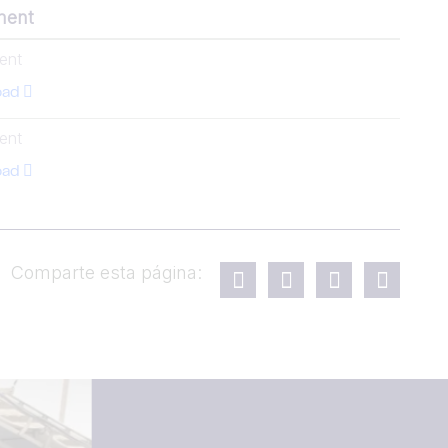
ment
ent
oad
ent
oad
Comparte esta página: