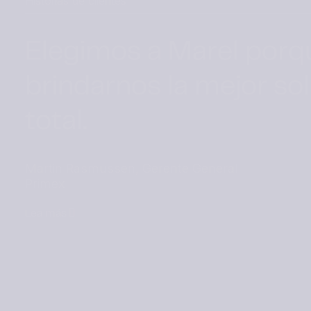
Historias de clientes
Futuras oportunidade
FleXicut
Lea más
Lea más