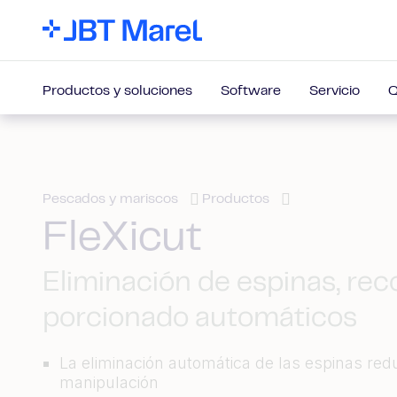
Productos y soluciones
Software
Servicio
Q
Pescados y mariscos
Productos
FleXicut
Eliminación de espinas, rec
porcionado automáticos
La eliminación automática de las espinas red
manipulación