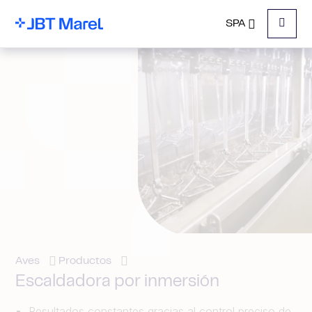
SPA
Menu
Aves
Productos
Escaldadora por inmersión
Resultados constantes gracias al control preciso de