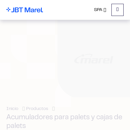
SPA
Menu
Inicio
Productos
Acumuladores para palets y cajas de
palets