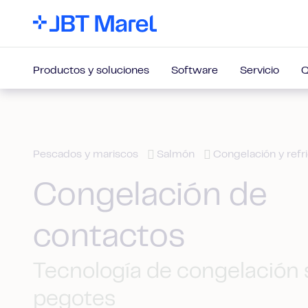
Productos y soluciones
Software
Servicio
Q
Pescados y mariscos
Salmón
Congelación y refr
Congelación de
contactos
Tecnología de congelación 
pegotes