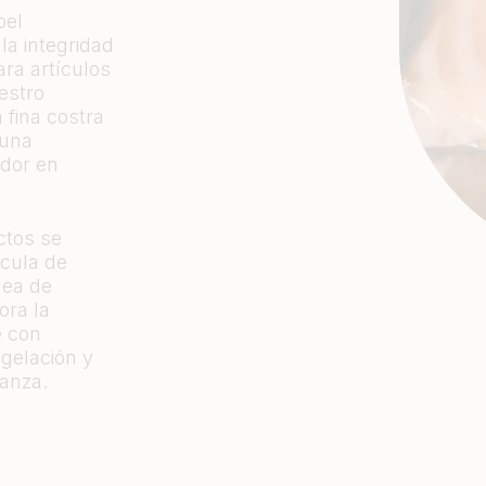
pel
la integridad
ra artículos
estro
 fina costra
 una
ador en
ctos se
ícula de
nea de
ora la
e con
gelación y
anza.