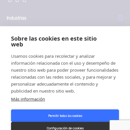
Industrias
General
Sobre las cookies en este sitio
web
Empresa
Usamos cookies para recolectar y analizar
información relacionada con el uso y desempeño de
Inversores
nuestro sitio web para poder proveer funcionalidades
relacionadas con las redes sociales, y para mejorar y
personalizar adecuadamente el contenido y
publicidad en nuestro sitio web.
Más información
1999 - 2026 © JBT Marel
Condiciones de uso
Permitir todas las cookies
Política de privacidad y cookies
Customer Personal Data Protection Terms
Configuración de cookies