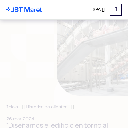
SPA
Menu
Inicio
Historias de clientes
26 mar 2024
"Diseñamos el edificio en torno al