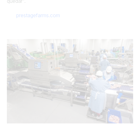
quedar".
prestagefarms.com