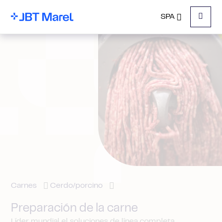
SPA
Menu
Carnes
Cerdo/porcino
Preparación de la carne
Líder mundial el soluciones de línea completa