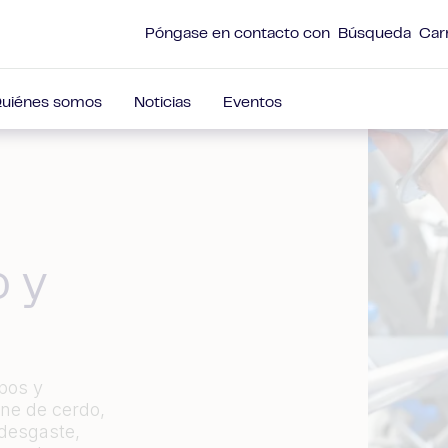
Póngase en contacto con
Búsqueda
Car
uiénes somos
Noticias
Eventos
 y
pos y
ne de cerdo,
desgaste,