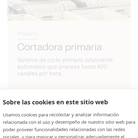
Producto
Cortadora primaria
Sistema de corte primario totalmente
automático que procesa hasta 600
canales por hora.
Sobre las cookies en este sitio web
Usamos cookies para recolectar y analizar información
Lea más
relacionada con el uso y desempeño de nuestro sitio web para
poder proveer funcionalidades relacionadas con las redes
sociales, y para mejorar y personalizar adecuadamente el