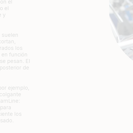
con el
o el
e y
o suelen
cortan,
rados los
 en función
 se pesan. El
posterior de
por ejemplo,
colgante
eamLine:
 para
iente los
esado.