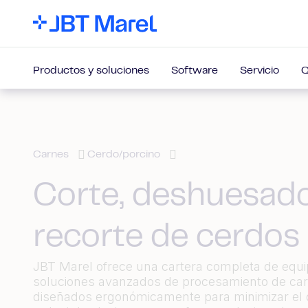
Productos y soluciones
Software
Servicio
Q
Carnes
Cerdo/porcino
Corte, deshuesado
recorte de cerdos
JBT Marel ofrece una cartera completa de equi
soluciones avanzados de procesamiento de car
diseñados ergonómicamente para minimizar el 