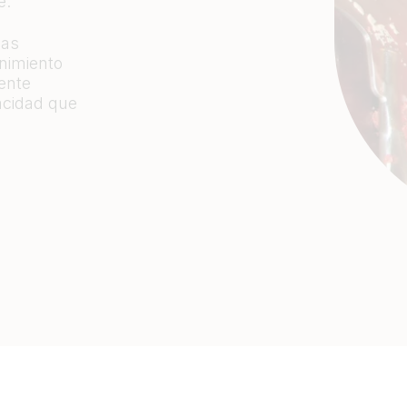
e.
gas
nimiento
ente
acidad que