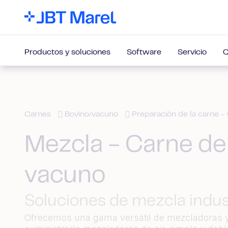
Productos y soluciones
Software
Servicio
Q
Carnes
Bovino/vacuno
Preparación de la carne -
Mezcla - Carne de
vacuno
Soluciones de mezcla indust
Ofrecemos una gama versátil de mezcladoras