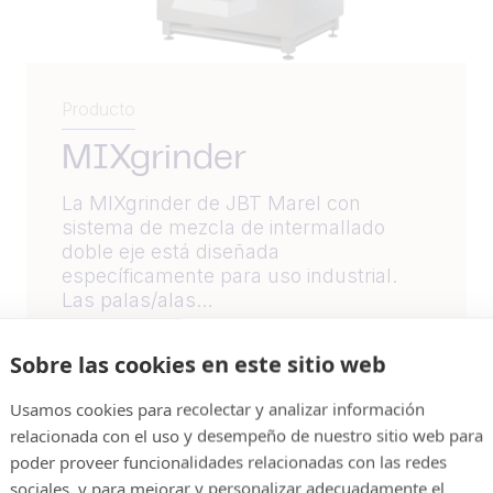
Producto
MIXgrinder
La MIXgrinder de JBT Marel con
sistema de mezcla de intermallado
doble eje está diseñada
específicamente para uso industrial.
Las palas/alas...
Lea más
Sobre las cookies en este sitio web
Usamos cookies para recolectar y analizar información
relacionada con el uso y desempeño de nuestro sitio web para
poder proveer funcionalidades relacionadas con las redes
sociales, y para mejorar y personalizar adecuadamente el