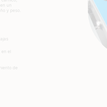
cen un
año y peso.
ajas
 en el
miento de