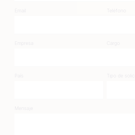
Email
Teléfono
Empresa
Cargo
País
Tipo de solic
Mensaje