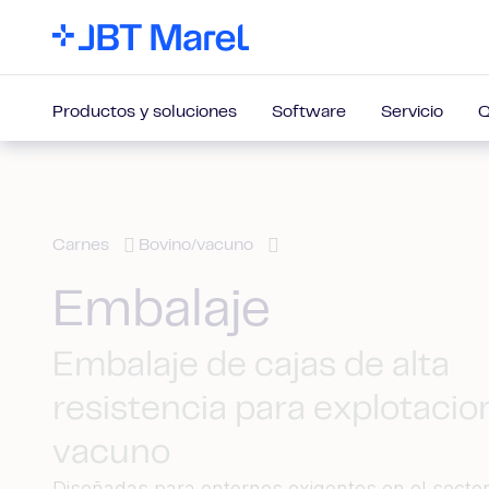
Productos y soluciones
Software
Servicio
Q
Carnes
Bovino/vacuno
Embalaje
Embalaje de cajas de alta
resistencia para explotacio
vacuno
Diseñadas para entornos exigentes en el sector