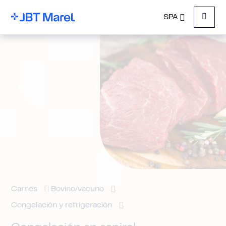
SPA
Menu
Carnes
Bovino/vacuno
Congelación y refrigeración