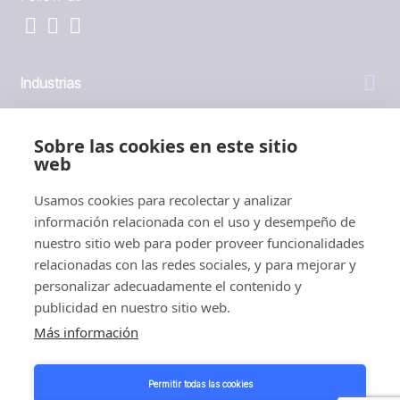
Industrias
General
Sobre las cookies en este sitio
web
Empresa
Usamos cookies para recolectar y analizar
información relacionada con el uso y desempeño de
Inversores
nuestro sitio web para poder proveer funcionalidades
relacionadas con las redes sociales, y para mejorar y
personalizar adecuadamente el contenido y
publicidad en nuestro sitio web.
Más información
1999 - 2026 © JBT Marel
Condiciones de uso
Permitir todas las cookies
Política de privacidad y cookies