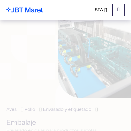
SPA
Menu
Aves
Pollo
Envasado y etiquetado
Embalaje
Envasado en cajas para productos avícolas