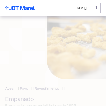
SPA
Menu
Aves
Pavo
Revestimiento
Empanado
Empanado: una especialidad desde 1955