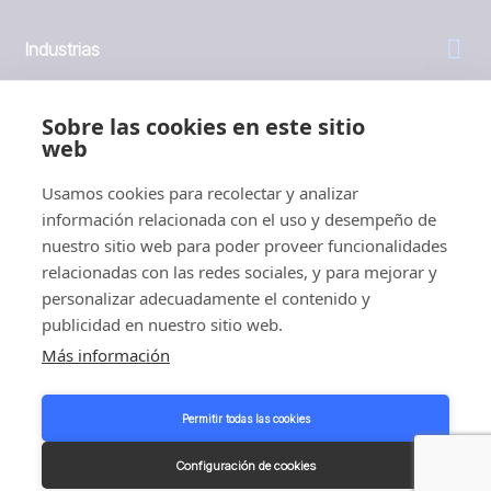
Industrias
General
Sobre las cookies en este sitio
web
Empresa
Usamos cookies para recolectar y analizar
información relacionada con el uso y desempeño de
Inversores
nuestro sitio web para poder proveer funcionalidades
relacionadas con las redes sociales, y para mejorar y
personalizar adecuadamente el contenido y
publicidad en nuestro sitio web.
Más información
1999 - 2026 © JBT Marel
Condiciones de uso
Permitir todas las cookies
Política de privacidad y cookies
Customer Personal Data Protection Terms
Configuración de cookies