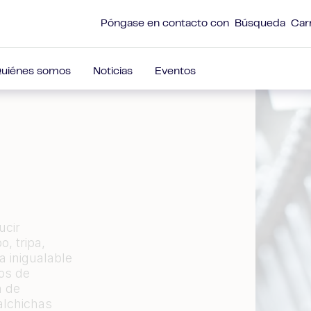
Póngase en contacto con
Búsqueda
Car
uiénes somos
Noticias
Eventos
ucir
, tripa,
a inigualable
os de
a de
alchichas