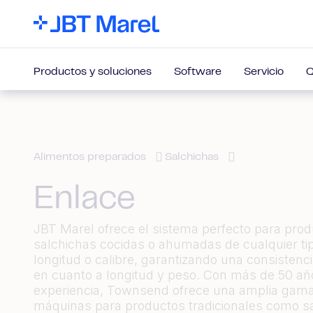
Productos y soluciones
Software
Servicio
Q
Alimentos preparados
Salchichas
Enlace
JBT Marel ofrece el sistema perfecto para prod
salchichas cocidas o ahumadas de cualquier tipo
longitud o calibre, garantizando una consistenci
en cuanto a longitud y peso. Con más de 50 añ
experiencia, Townsend ofrece una amplia gam
máquinas para productos tradicionales como s