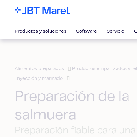
Productos y soluciones
Software
Servicio
Q
Alimentos preparados
Productos empanizados y r
Inyección y marinado
Preparación de la
salmuera
Preparación fiable para una