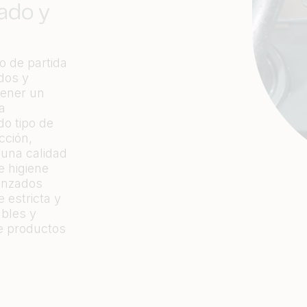
ado y
o de partida
dos y
tener un
a
do tipo de
cción,
 una calidad
e higiene
anzados
 estricta y
ables y
e productos