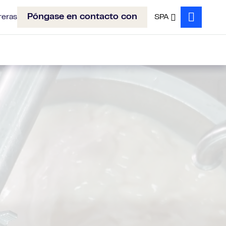
Póngase en contacto con
reras
SPA
Search