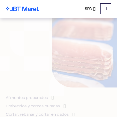
SPA
Menu
Alimentos preparados
Embutidos y carnes curadas
Cortar, rebanar y cortar en dados