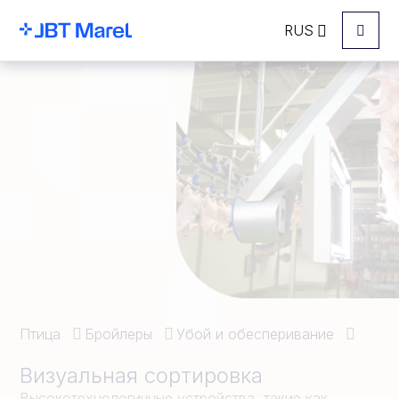
RUS
Menu
Птица
Бройлеры
Убой и обесперивание
Визуальная сортировка
Высокотехнологичные устройства, такие как