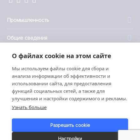
Промышленность
Общие сведения
О файлах cookie на этом сайте
Компания
Мы используем файлы cookie для сбора и
Инвесторы
анализа информации об эффективности и
использовании сайта, для предоставления
функций социальных сетей, а также для
улучшения и настройки содержимого и рекламы.
Узнать больше
1999 - 2026 © JBT Marel
Условия эксплуатации
Разрешить cookie
Политика конфиденциальности
Customer Personal Data Protection Terms
Настройки