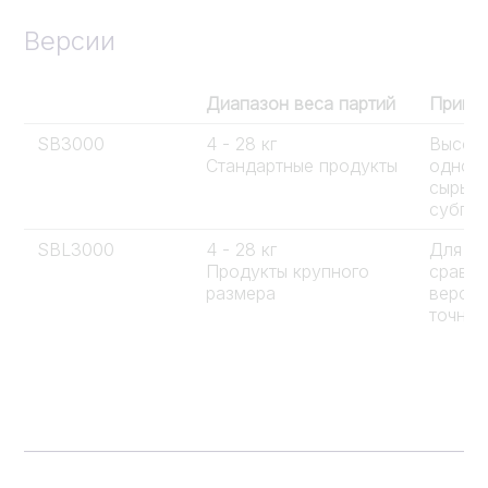
Версии
Диапазон веса партий
Приме
SB3000
4 - 28 кг
Высоко
Стандартные продукты
одноро
сырьев
субпро
SBL3000
4 - 28 кг
Для об
Продукты крупного
сравне
размера
версие
точнос