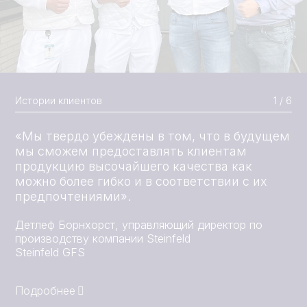
Истории клиентов
2 / 6
«Мы эффективно увеличили наши общие
производственные мощности».
Альваро Ортис, директор по производству
компании
Agrosuper, Чили
Подробнее
Подробнее
Подробнее
Подробнее
Подробнее
Подробнее