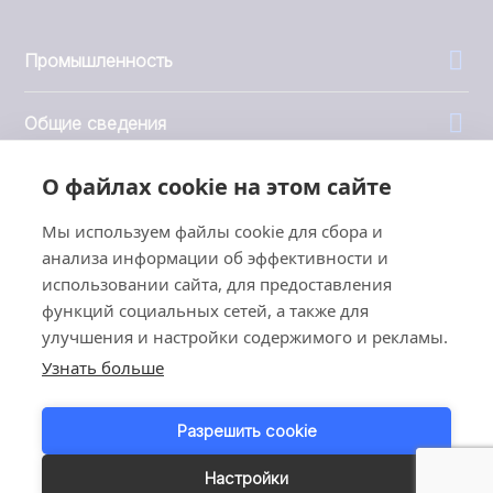
Промышленность
Общие сведения
О файлах cookie на этом сайте
Компания
Мы используем файлы cookie для сбора и
Инвесторы
анализа информации об эффективности и
использовании сайта, для предоставления
функций социальных сетей, а также для
улучшения и настройки содержимого и рекламы.
Узнать больше
1999 - 2026 © JBT Marel
Условия эксплуатации
Разрешить cookie
Политика конфиденциальности
Customer Personal Data Protection Terms
Настройки