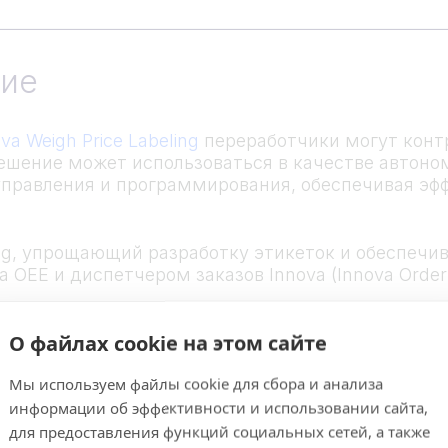
ие
va Weigh Price Labeling
переработчики могут контр
ешение может использоваться в качестве автон
 управления и программирования, обеспечивая э
ling, упрощающий разработку этикеток и обеспе
 OEE и диспетчером заказов Innova (Innova Order
О файлах cookie на этом сайте
Мы используем файлы cookie для сбора и анализа
информации об эффективности и использовании сайта,
для предоставления функций социальных сетей, а также