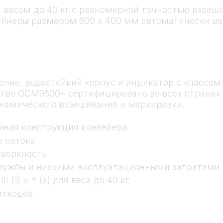
весом до 40 кг с равномерной точностью взвеши
ейнеры размером 600 х 400 мм автоматически вз
ние, водостойкий корпус и индикатор с классом
тво OCM9500+ сертифицировано во всех странах 
инамического взвешивания и маркировки.
мная конструкция конвейера
 потока
оверхность
службы и низкими эксплуатационными затратами
(1) и Y (a) для веса до 40 кг
ихкодов