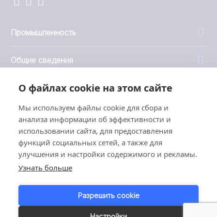
Промышленность
Общие сведения
О файлах cookie на этом сайте
Компания
Мы используем файлы cookie для сбора и
Инвесторы
анализа информации об эффективности и
использовании сайта, для предоставления
функций социальных сетей, а также для
улучшения и настройки содержимого и рекламы.
Узнать больше
1999 - 2026 © JBT Marel
Условия эксплуатации
Разрешить cookie
Политика конфиденциальности
Customer Personal Data Protection Terms
Настройки