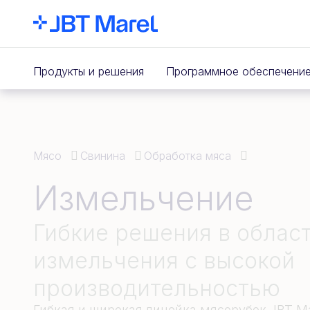
Продукты и решения
Программное обеспечени
Мясо
Свинина
Обработка мяса
Измельчение
Гибкие решения в облас
измельчения с высокой
производительностью
Гибкая и широкая линейка мясорубок JBT Ma