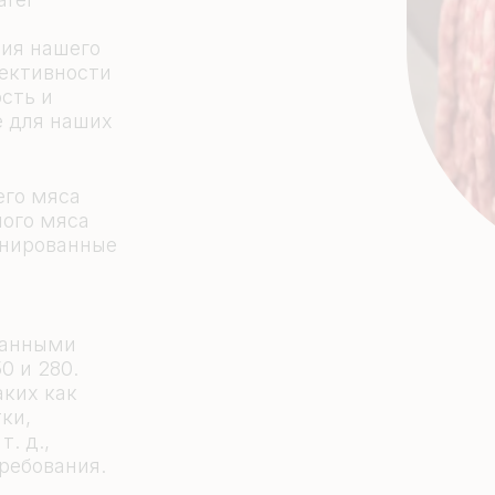
ия нашего
ективности
сть и
е для наших
го мяса
ного мяса
инированные
ванными
0 и 280.
ких как
ки,
. д.,
требования.