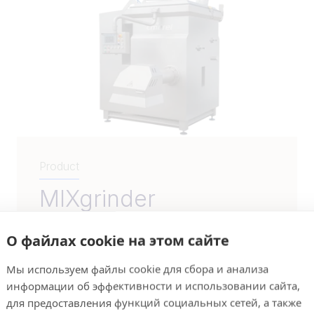
Product
MIXgrinder
Мясорубки JBT Marel MIXgrinder с
О файлах cookie на этом сайте
двумя перекрещивающимися
валами специально предназначены
Мы используем файлы cookie для сбора и анализа
для промышленного применения.
информации об эффективности и использовании сайта,
Радиусы действия...
для предоставления функций социальных сетей, а также