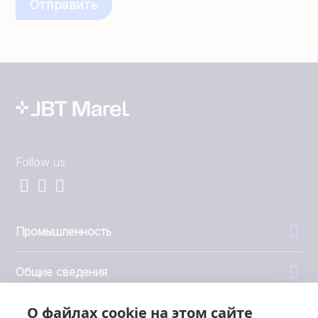
Follow us
Промышленность
Общие сведения
О файлах cookie на этом сайте
Компания