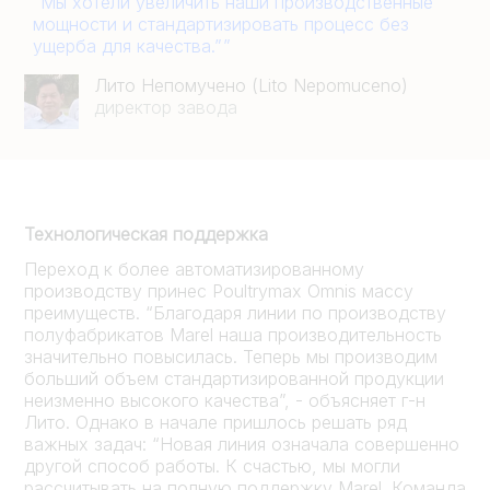
“Мы хотели увеличить наши производственные
мощности и стандартизировать процесс без
ущерба для качества.”
Лито Непомучено (Lito Nepomuceno)
директор завода
Технологическая поддержка
Переход к более автоматизированному
производству принес Poultrymax Omnis массу
преимуществ. “Благодаря линии по производству
полуфабрикатов Marel наша производительность
значительно повысилась. Теперь мы производим
больший объем стандартизированной продукции
неизменно высокого качества”, - объясняет г-н
Лито. Однако в начале пришлось решать ряд
важных задач: “Новая линия означала совершенно
другой способ работы. К счастью, мы могли
рассчитывать на полную поддержку Marel. Команда