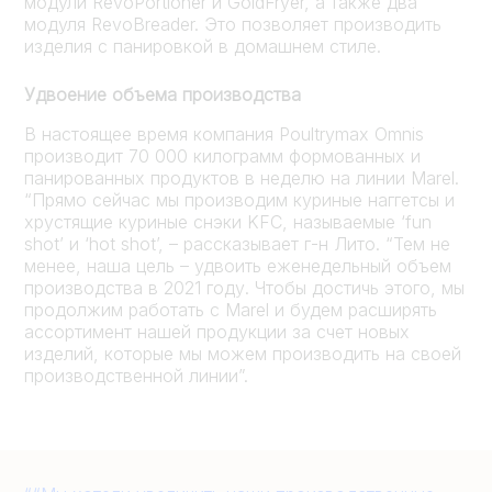
модули RevoPortioner и GoldFryer, а также два
модуля RevoBreader. Это позволяет производить
изделия с панировкой в домашнем стиле.
Удвоение объема производства
В настоящее время компания Poultrymax Omnis
производит 70 000 килограмм формованных и
панированных продуктов в неделю на линии Marel.
“Прямо сейчас мы производим куриные наггетсы и
хрустящие куриные снэки KFC, называемые ‘fun
shot’ и ‘hot shot’, – рассказывает г-н Лито. “Тем не
менее, наша цель – удвоить еженедельный объем
производства в 2021 году. Чтобы достичь этого, мы
продолжим работать с Marel и будем расширять
ассортимент нашей продукции за счет новых
изделий, которые мы можем производить на своей
производственной линии”.