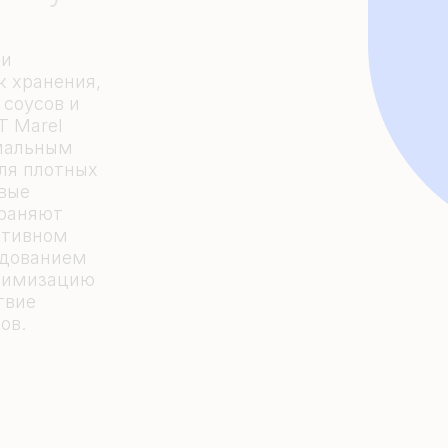
ии
к хранения,
 соусов и
T Marel
мальным
ля плотных
овые
храняют
ктивном
удованием
птимизацию
твие
ов.