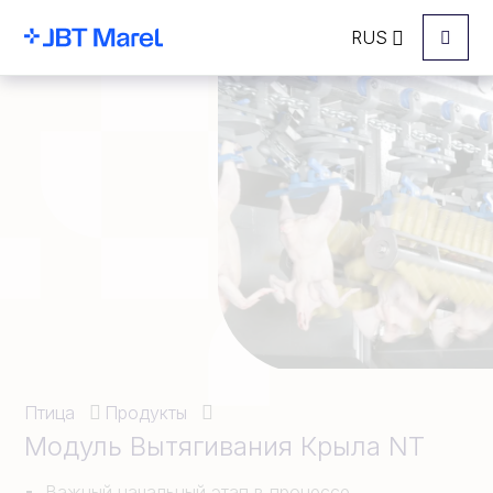
RUS
Menu
Птица
Продукты
Модуль Вытягивания Крыла NT
Важный начальный этап в процессе