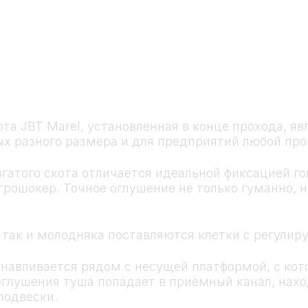
ота JBT Marel, установленная в конце прохода, я
ых разного размера и для предприятий любой пр
огатого скота отличается идеальной фиксацией го
трошокер. Точное оглушение не только гуманно, 
, так и молодняка поставляются клетки с регули
навливается рядом с несущей платформой, с кот
 оглушения туша попадает в приемный канал, нах
подвески.