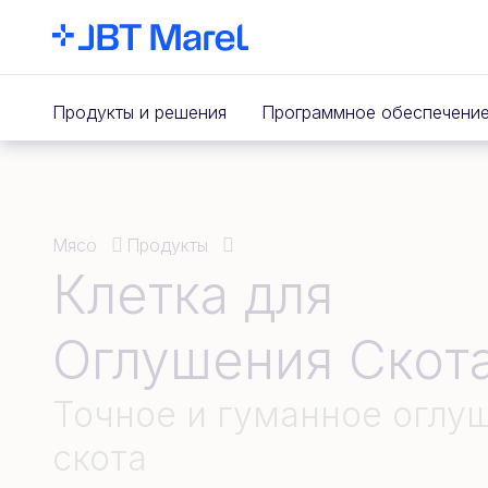
Продукты и решения
Программное обеспечени
Мясо
Продукты
Клетка для
Оглушения Скот
Точное и гуманное оглу
скота