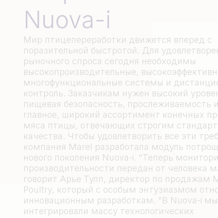
Nuova-i
Мир птицепереработки движется вперед с
поразительной быстротой. Для удовлетворе
рыночного спроса сегодня необходимы
высокопроизводительные, высокоэффективн
многофункциональные системы и дистанци
контроль. Заказчикам нужен высокий урове
пищевая безопасность, прослеживаемость и
главное, широкий ассортимент конечных пр
мяса птицы, отвечающих строгим стандар
качества. Чтобы удовлетворить все эти тре
компания Marel разработала модуль потро
нового поколения Nuova-i. "Теперь монитор
производительности передан от человека м
говорит Арье Тулп, директор по продажам M
Poultry, который с особым энтузиазмом отн
инновационным разработкам. "В Nuova-i мы
интегрировали массу технологических