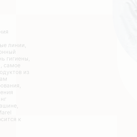
ния
ые линии,
онный
нь гигиены,
, самое
одуктов из
там
бования,
шения
инг
ашине,
arel
осится к