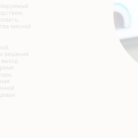
абируемый
одством,
ровать,
ства мясной
кой
х решений
 выход
время
ходы,
нная
енной
щевых