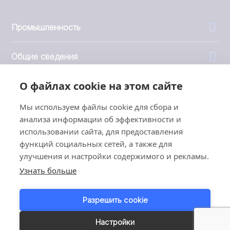
Промышленность
Общие сведения
О файлах cookie на этом сайте
Компания
Мы используем файлы cookie для сбора и
Инвесторы
анализа информации об эффективности и
использовании сайта, для предоставления
функций социальных сетей, а также для
улучшения и настройки содержимого и рекламы.
Узнать больше
1999 - 2026 © JBT Marel
Условия эксплуатации
Разрешить cookie
Политика конфиденциальности
Customer Personal Data Protection Terms
Настройки