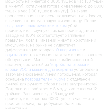
мощность начинается с 3000 тушек в час [50 тушек
в минуту], хотя линия готова к увеличению до 6000
тушек в час [100 тушек в минуту]. В начале
процесса напольные весы, подключенные к Innova,
взвешивают поступающую живую птицу. После
оглушения электрическим током
убой
производится вручную, так как производство на
заводе на 100% соответствует халяльным
правилам. Хотя в Танзании живут и христиане и
мусульмане, на рынке не существует
дифференциации товаров.
Ошпаривание
и
ощипывание
также выполняются с использованием
оборудования Marel. После комбинированной
системы, состоящей из
Устройства отрезания
клоаки VOC и машины для вскрытия
установлена
автоматизированная линия потрошения, которая
оснащена
потрошителем Nuova
с отдельной
линией для ручного сбора пакета внутренностей.
Потрошитель работает с 8 модулями с шагом 12
дюймов. Расширение до 16 модулей с
производительностью 6000 тушек в час — это
простая задача, не требующая больших
инвестиций.