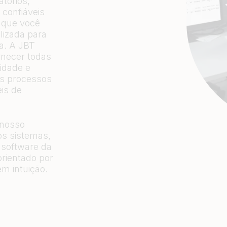
tórios,
 confiáveis
o que você
lizada para
ia. A JBT
rnecer todas
lidade e
s processos
eis de
 nosso
os sistemas,
 software da
rientado por
m intuição.