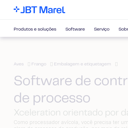
Produtos e soluções
Software
Serviço
Sobr
Aves
Frango
Embalagem e etiquetagem
Software de contr
de processo
Xceleration orientado por 
Como processador avícola, você precisa ter um