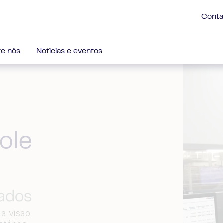
Conta
e nós
Notícias e eventos
ole
dados
a visão