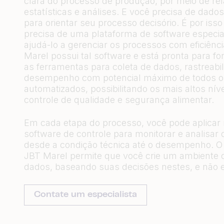
clara do processo de produção, por meio de rela
estatísticas e análises. E você precisa de dados
para orientar seu processo decisório. É por iss
precisa de uma plataforma de software especia
ajudá-lo a gerenciar os processos com eficiênc
Marel possui tal software e está pronta para fo
as ferramentas para coleta de dados, rastreabi
desempenho com potencial máximo de todos o
automatizados, possibilitando os mais altos nív
controle de qualidade e segurança alimentar.
Em cada etapa do processo, você pode aplicar
software de controle para monitorar e analisar 
desde a condição técnica até o desempenho. O
JBT Marel permite que você crie um ambiente o
dados, baseando suas decisões nestes, e não e
Contate um especialista